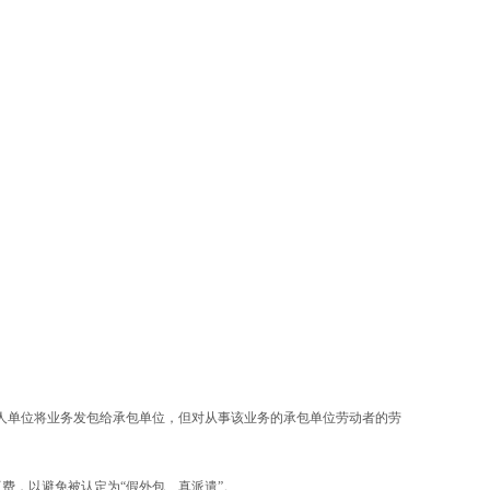
用人单位将业务发包给承包单位，但对从事该业务的承包单位劳动者的劳
费，以避免被认定为“假外包、真派遣”。