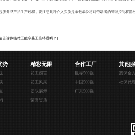
包服务或产品生产过程，要注意此种介入实质是承包单位将对劳动者的管理控制权部
派遣告诉你临时工能享受工伤待遇吗？]
优势
精彩无限
合作工厂
其他
送
员工感言
世界500强
残保金
谈
员工风采
中国500强
社保代
支
团队展示
广东500强
销
荣誉资质