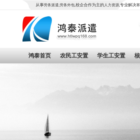
从事
,
,校企合作为主的
,专业解决
劳务派遣
劳务外包
人力资源
寒
鸿泰首页
农民工安置
学生工安置
核