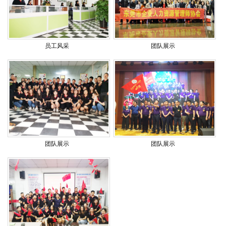
员工风采
团队展示
团队展示
团队展示